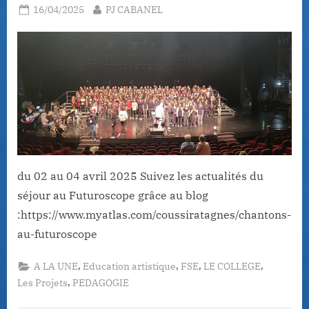
Posted
By
16/04/2025
PJ CABANEL
on
du 02 au 04 avril 2025 Suivez les actualités du
séjour au Futuroscope grâce au blog
:https://www.myatlas.com/coussiratagnes/chantons-
au-futuroscope
,
,
,
,
A LA UNE
Education artistique
FSE
LE COLLEGE
,
Les Projets
PEDAGOGIE