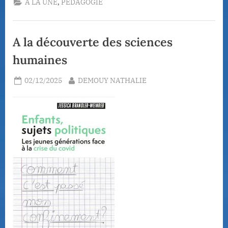
,
A LA UNE
PEDAGOGIE
27
mars
2026 :
l’Education
aux
A la découverte des sciences
Médias
et
à
humaines
l’Information
(EMI)
à
Posted
By
02/12/2025
DEMOUY NATHALIE
l’honneur
au
on
Collège
Lapierre”