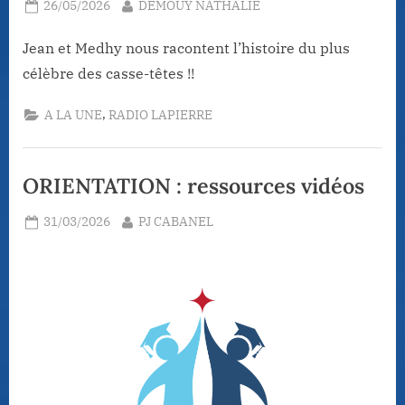
Posted
By
26/05/2026
DEMOUY NATHALIE
on
Jean et Medhy nous racontent l’histoire du plus
célèbre des casse-têtes !!
,
A LA UNE
RADIO LAPIERRE
ORIENTATION : ressources vidéos
Posted
By
31/03/2026
PJ CABANEL
on