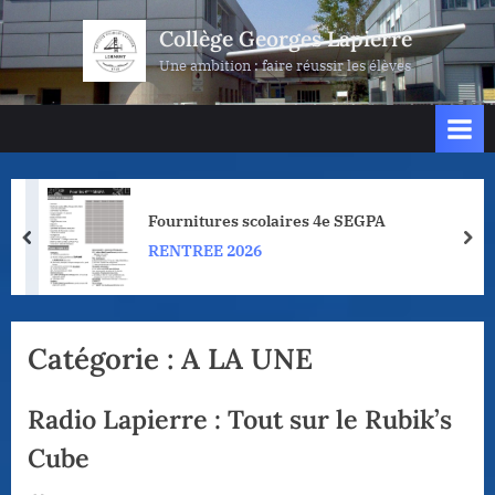
Skip
Collège Georges Lapierre
to
Une ambition : faire réussir les élèves
content
Fournitures scolaires 4e SEGPA
prev
nex
RENTREE 2026
Catégorie :
A LA UNE
Radio Lapierre : Tout sur le Rubik’s
Cube