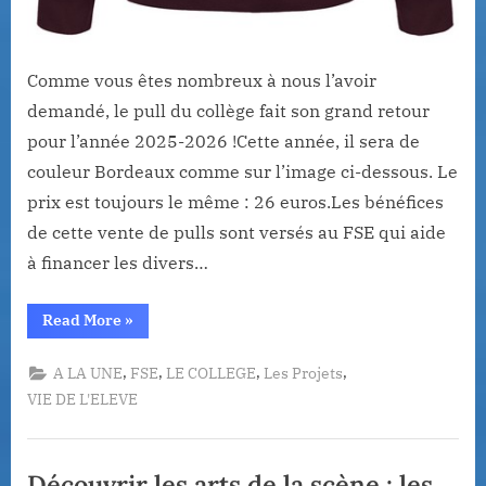
Comme vous êtes nombreux à nous l’avoir
demandé, le pull du collège fait son grand retour
pour l’année 2025-2026 !Cette année, il sera de
couleur Bordeaux comme sur l’image ci-dessous. Le
prix est toujours le même : 26 euros.Les bénéfices
de cette vente de pulls sont versés au FSE qui aide
à financer les divers…
“Vente
Read More
»
de
sweat
à
,
,
,
,
A LA UNE
FSE
LE COLLEGE
Les Projets
capuche
du
VIE DE L'ELEVE
collège”
Découvrir les arts de la scène : les