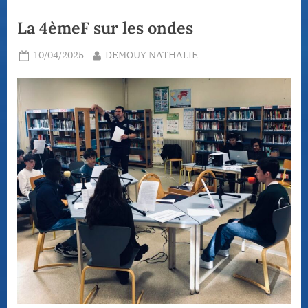
La 4èmeF sur les ondes
Posted
By
10/04/2025
DEMOUY NATHALIE
on