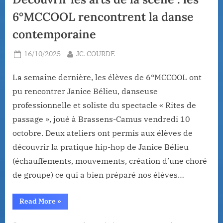
6°MCCOOL rencontrent la danse
contemporaine
Posted
By
16/10/2025
JC. COURDE
on
La semaine dernière, les élèves de 6°MCCOOL ont
pu rencontrer Janice Bélieu, danseuse
professionnelle et soliste du spectacle « Rites de
passage », joué à Brassens-Camus vendredi 10
octobre. Deux ateliers ont permis aux élèves de
découvrir la pratique hip-hop de Janice Bélieu
(échauffements, mouvements, création d’une choré
de groupe) ce qui a bien préparé nos élèves…
“Découvrir
Read More
»
les
arts
de