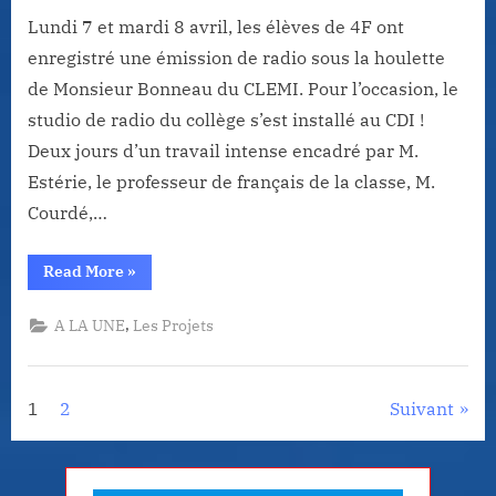
Lundi 7 et mardi 8 avril, les élèves de 4F ont
enregistré une émission de radio sous la houlette
de Monsieur Bonneau du CLEMI. Pour l’occasion, le
studio de radio du collège s’est installé au CDI !
Deux jours d’un travail intense encadré par M.
Estérie, le professeur de français de la classe, M.
Courdé,…
“La
Read More
»
4èmeF
sur
les
,
A LA UNE
Les Projets
ondes”
Pagination
1
2
Suivant
des