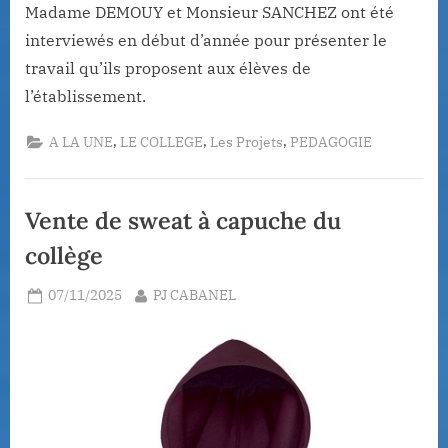
Madame DEMOUY et Monsieur SANCHEZ ont été
interviewés en début d’année pour présenter le
travail qu’ils proposent aux élèves de
l’établissement.
,
,
,
A LA UNE
LE COLLEGE
Les Projets
PEDAGOGIE
Vente de sweat à capuche du
collège
Posted
By
07/11/2025
PJ CABANEL
on