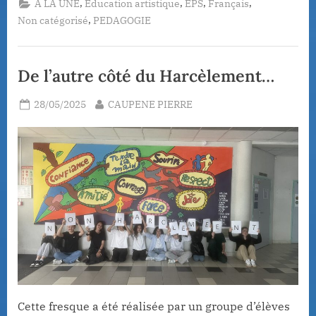
,
,
,
,
A LA UNE
Education artistique
EPS
Français
la
scène
,
Non catégorisé
PEDAGOGIE
:
les
6°MCCOOL
rencontrent
la
De l’autre côté du Harcèlement…
danse
contemporaine”
Posted
By
28/05/2025
CAUPENE PIERRE
on
Cette fresque a été réalisée par un groupe d’élèves