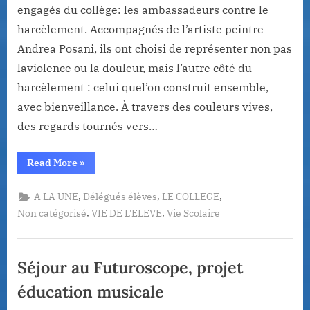
engagés du collège: les ambassadeurs contre le
harcèlement. Accompagnés de l’artiste peintre
Andrea Posani, ils ont choisi de représenter non pas
laviolence ou la douleur, mais l’autre côté du
harcèlement : celui quel’on construit ensemble,
avec bienveillance. À travers des couleurs vives,
des regards tournés vers…
“De
Read More
»
l’autre
côté
du
,
,
,
A LA UNE
Délégués élèves
LE COLLEGE
Harcèlement…”
,
,
Non catégorisé
VIE DE L'ELEVE
Vie Scolaire
Séjour au Futuroscope, projet
éducation musicale