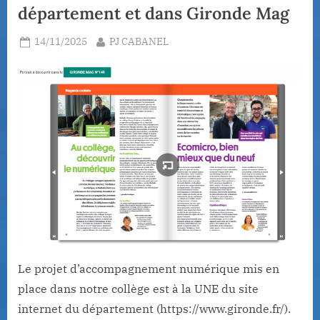
département et dans Gironde Mag
Posted
By
14/11/2025
PJ CABANEL
on
Le projet d’accompagnement numérique mis en
place dans notre collège est à la UNE du site
internet du département (https://www.gironde.fr/).