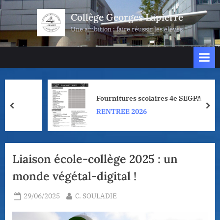
Skip
Collège Georges Lapierre
to
Une ambition : faire réussir les élèves
content
Fournitures scolaires 4e SEGPA
prev
nex
RENTREE 2026
Liaison école-collège 2025 : un
monde végétal-digital !
Posted
By
29/06/2025
C. SOULADIE
on