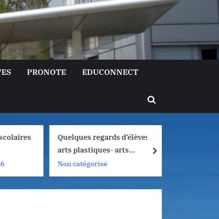
VES
PRONOTE
EDUCONNECT
Toggle
search
form
olaires
Quelques regards d’élèves,
Liaison 
arts plastiques- arts
Lormont 
next
numériques, 2025/2026
de filles
Non catégorisé
Non caté