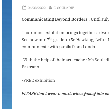
Posted
By
06/03/2022
C. SOULADIE
on
Communicating Beyond Borders
, Until Jul
This online exhibition brings together artwo
th
See how our 7
graders (5e Hawking, Lefur,
communicate with pupils from London.
-With the help of their art teacher Ms Soulad
Pastrano.
-FREE exhibition
PLEASE don’t wear a mask when gazing into our