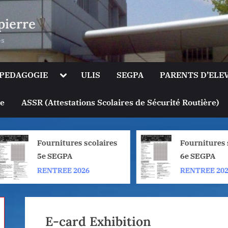
pierre
es
le
Toggle
PEDAGOGIE
ULIS
SEGPA
PARENTS D’ELE
sub-
u
menu
Toggle
ge
ASSR (Attestations Scolaires de Sécurité Routière)
sub-
menu
Fournitures scolaires
Fournitures sc
5e SEGPA
6e SEGPA
RENTREE 2026
RENTREE 2026
E-card Exhibition