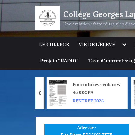
Skip
Collège Georges La
to
content
Une ambition : faire réussir les élèv
Togg
LE COLLEGE
VIE DE L’ELEVE
sub-
men
Projets “RADIO”
Taxe d’apprentissa
ures scolaires
Fournitures scolaires
PA
4e SEGPA
prev
E 2026
RENTREE 2026
Adresse :
Rue Pierre BROSSOLETTE