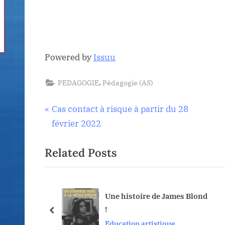
Powered by
Issuu
,
PEDAGOGIE
Pédagogie (AS)
Navigation
P
Cas contact à risque à partir du 28
r
février 2022
de
e
Related Posts
v
l’article
i
o
u
eux
Une histoire de James Blond
!
s
prev
Education artistique
P