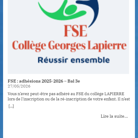
S
1
V
h
[.
FSE : adhésions 2025-2026 – Bal 3e
27/05/2026
Vous n’avez peut-être pas adhéré au FSE du collège LAPIERRE
lors de l’inscription ou de la ré-inscription de votre enfant. Il n’est
pas encore trop tard : les adhésions au FSE sont encore ouvertes.
[...]
https://www.helloasso.com/associations/foyer-socio-educatif-
college-georges-lapierre/adhesions/cotisation-fse-college-
Lire la suite…
georges-lapierre-2025-2026