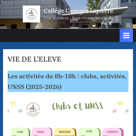
Skip
Collège Georges Lapierre
to
Une ambition : faire réussir les élèves
content
VIE DE L’ELEVE
Les activités du 8h-18h : clubs, activités,
UNSS (2025-2026)