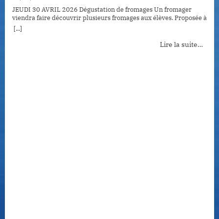
JEUDI 30 AVRIL 2026 Dégustation de fromages Un fromager
viendra faire découvrir plusieurs fromages aux élèves. Proposée à
tous les élèves demi-pensionnaires et les personnels déjeunant
[...]
avec ticket au restaurant scolaire ce jour-là.
Lire la suite…
O
3
V
f
n
[.
m
T
h