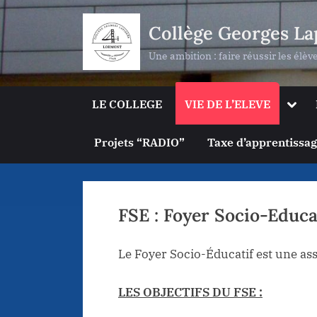
Skip
Collège Georges La
to
content
Une ambition : faire réussir les élèv
Togg
LE COLLEGE
VIE DE L’ELEVE
sub-
men
Projets “RADIO”
Taxe d’apprentissa
FSE : Foyer Socio-Educa
Le Foyer Socio-Éducatif est une ass
LES OBJECTIFS DU FSE :