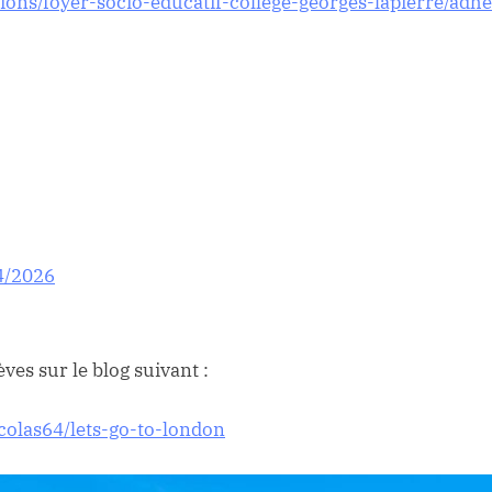
ions/foyer-socio-educatif-college-georges-lapierre/adhes
4/2026
ves sur le blog suivant :
olas64/lets-go-to-london