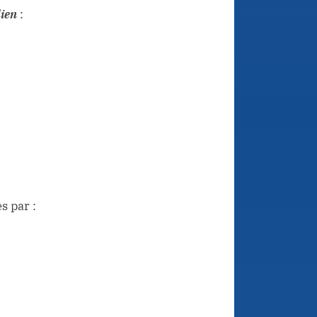
dien
:
s par :