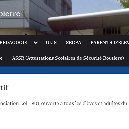
pierre
es
le
Toggle
PEDAGOGIE
ULIS
SEGPA
PARENTS D’ELE
sub-
u
menu
Toggle
ge
ASSR (Attestations Scolaires de Sécurité Routière)
sub-
menu
tif
ociation Loi 1901 ouverte à tous les élèves et adultes du 