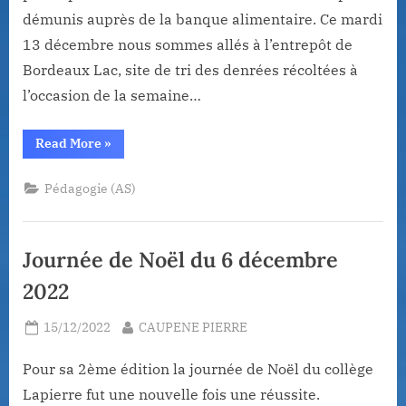
démunis auprès de la banque alimentaire. Ce mardi
13 décembre nous sommes allés à l’entrepôt de
Bordeaux Lac, site de tri des denrées récoltées à
l’occasion de la semaine…
“Les
Read More
»
délégués
de
4ème
Pédagogie (AS)
solidaires”
Journée de Noël du 6 décembre
2022
Posted
By
15/12/2022
CAUPENE PIERRE
on
Pour sa 2ème édition la journée de Noël du collège
Lapierre fut une nouvelle fois une réussite.