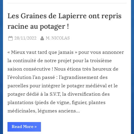
Les Graines de Lapierre ont repris
racine au potager !
Posted
By
28/11/2022
M. NICOLAS
on
« Mieux vaut tard que jamais » pour vous annoncer
la continuité de notre projet pour la troisième
saison consécutive ! Nous étions très heureux de
l’évolution l’an passé : l’agrandissement des
parcelles pour intégrer le potager médiéval et le
potager dédié à la S.V.T, la diversification des
plantations (pieds de vigne, figuier, plantes
médicinales, légumes anciens…
“Les
Read More
»
Graines