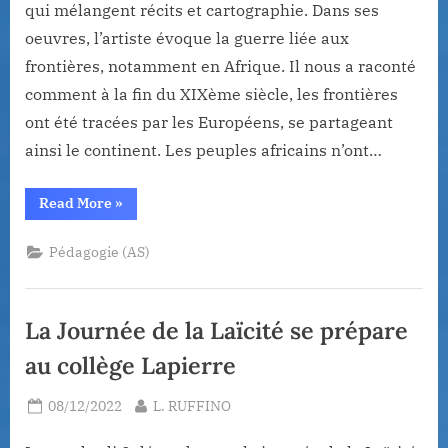
qui mélangent récits et cartographie. Dans ses
oeuvres, l’artiste évoque la guerre liée aux
frontières, notamment en Afrique. Il nous a raconté
comment à la fin du XIXème siècle, les frontières
ont été tracées par les Européens, se partageant
ainsi le continent. Les peuples africains n’ont…
“Rencontre
Read More
»
avec
un
artiste
Pédagogie (AS)
engagé
au
Musée
ethnographique”
La Journée de la Laïcité se prépare
au collège Lapierre
Posted
By
08/12/2022
L. RUFFINO
on