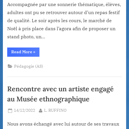
Accompagnée par une sonnerie thématique, élèves,
adultes ont pu se retrouver autour d’un repas festif
de qualité. Le soir après les cours, le marché de
Noël à pris place dans l’agora afin de proposer un
stand photo, un…
“Journée
Read More
»
de
Noël
du
Pédagogie (AS)
6
décembre
2022”
Rencontre avec un artiste engagé
au Musée ethnographique
Posted
By
14/12/2022
L. RUFFINO
on
Nous avons échangé avec lui autour de ses travaux