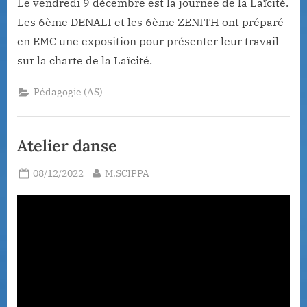
Le vendredi 9 décembre est la journée de la Laïcité.
Les 6ème DENALI et les 6ème ZENITH ont préparé
en EMC une exposition pour présenter leur travail
sur la charte de la Laïcité.
Pédagogie (AS)
Atelier danse
Posted
By
08/12/2022
M.SCIPPA
on