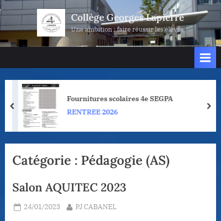
Skip
Collège Georges Lapierre
to
Une ambition : faire réussir les élèves
content
Fournitures scolaires 4e SEGPA
prev
nex
RENTREE 2026
Catégorie :
Pédagogie (AS)
Salon AQUITEC 2023
Posted
By
24/01/2023
PJ CABANEL
on