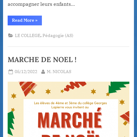
accompagner leurs enfants…
“Lundi
Read More
»
12/12/2022
18h
:
,
LE COLLEGE
Pédagogie (AS)
REMISE
DES
DIPLÔMES
(DNB,
CFG)
MARCHE DE NOEL !
2022-
2023”
Posted
By
05/12/2022
M. NICOLAS
on