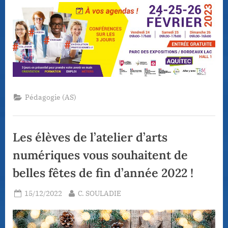
Pédagogie (AS)
Les élèves de l’atelier d’arts
numériques vous souhaitent de
belles fêtes de fin d’année 2022 !
Posted
By
15/12/2022
C. SOULADIE
on