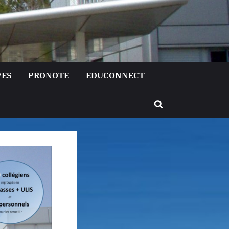
VES
PRONOTE
EDUCONNECT
Toggle
search
form