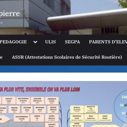
pierre
es
le
Toggle
PEDAGOGIE
ULIS
SEGPA
PARENTS D’ELE
sub-
u
menu
Toggle
ge
ASSR (Attestations Scolaires de Sécurité Routière)
sub-
menu