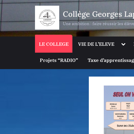
Skip
Collège Georges La
to
content
Une ambition : faire réussir les élèv
Togg
LE COLLEGE
VIE DE L’ELEVE
sub-
men
Projets “RADIO”
Taxe d’apprentissa