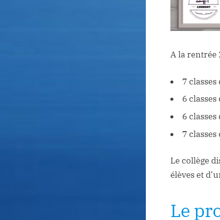
A la rentrée
7 classes
6 classes
6 classes
7 classes
Le collège d
élèves et d’
Le pr