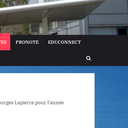
VES
PRONOTE
EDUCONNECT
Toggle
search
form
eorges Lapierre pour l’année