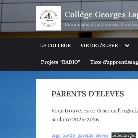
Skip
Collège Georges La
to
content
Une ambition : faire réussir les élèv
Togg
LE COLLEGE
VIE DE L’ELEVE
sub-
men
Projets “RADIO”
Taxe d’apprentissa
PARENTS D’ELEVES
Vous trouverez ci-dessous l’organi
scolaire 2025-2026 :
orga_25-26_parents_eleves
Télécharger