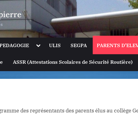
pierre
es
le
Toggle
PEDAGOGIE
ULIS
SEGPA
PARENTS D’ELE
sub-
u
menu
Toggle
ge
ASSR (Attestations Scolaires de Sécurité Routière)
sub-
menu
gramme des représentants des parents élus au collège G