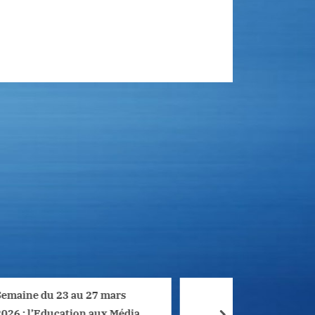
au 27 mars
A la découverte des
ion aux Médias
sciences humaines