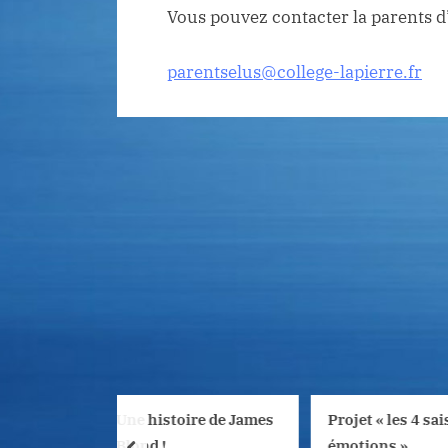
Vous pouvez contacter la parents d’é
parentselus@college-lapierre.fr
Une histoire de James
Projet « les 4 saisons des
Blond !
émotions »