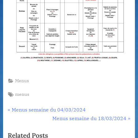
Menus
Tags:
menus
Navigation
P
Menus semaine du 04/03/2024
r
N
Menus semaine du 18/03/2024
de
e
e
Related Posts
l’article
v
x