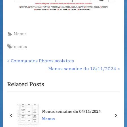
Menus
Tags:
menus
Navigation
P
Commandes Photos scolaires
r
N
Menus semaine du 18/11/2024
de
e
e
Related Posts
l’article
v
x
i
t
o
P
u
o
Menus semaine du 04/11/2024
s
s
prev
next
Menus
P
t