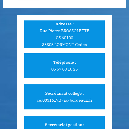
o
:
s
t
Adresse :
:
Rue Pierre BROSSOLETTE
CS 60100
33305 LORMONT Cedex
Téléphone :
05 57 80 10 25
Secrétariat collège :
ce.0331619f@ac-bordeaux.fr
Secrétariat gestion :