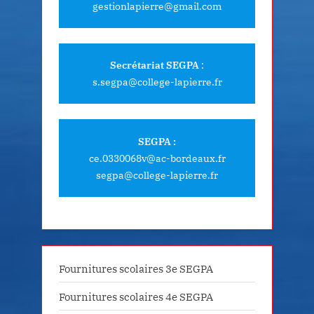
gestionlapierre@gmail.com
Secrétariat SEGPA
:
s.segpa@college-lapierre.fr
SEGPA :
ce.0330068v@ac-bordeaux.fr
segpa@college-lapierre.fr
Fournitures scolaires 3e SEGPA
Fournitures scolaires 4e SEGPA