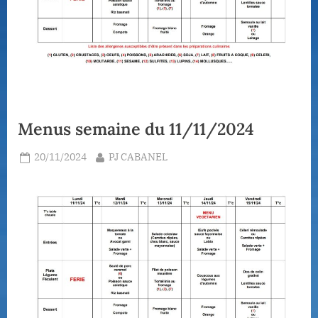
Menus semaine du 11/11/2024
Posted
By
20/11/2024
PJ CABANEL
on