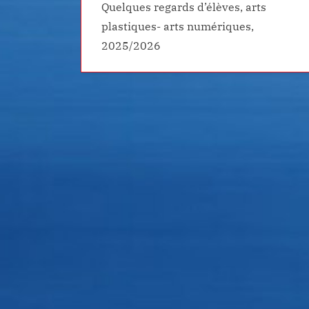
Quelques regards d’élèves, arts
plastiques- arts numériques,
2025/2026
Menus semaine 
ine du 09/10/2023