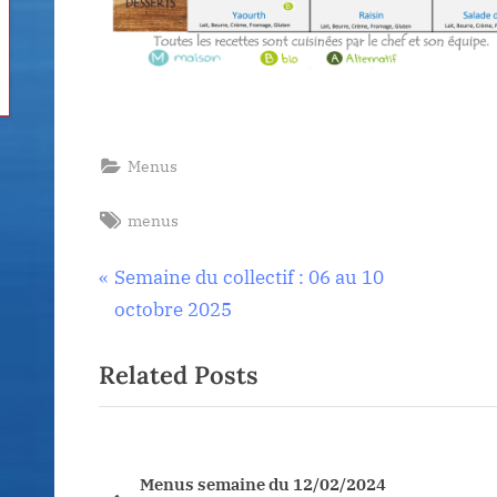
Menus
Tags:
menus
Navigation
P
Semaine du collectif : 06 au 10
r
octobre 2025
de
e
Related Posts
v
l’article
i
o
u
du
Menus semaine du 12/02/2024