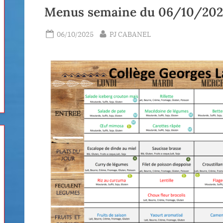
Menus semaine du 06/10/202
Posted
By
06/10/2025
PJ CABANEL
on