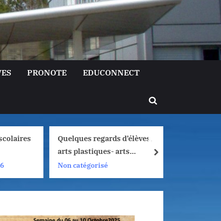
VES
PRONOTE
EDUCONNECT
Toggle
search
form
olaires
Quelques regards d’élèves,
Liaison 
arts plastiques- arts
Lormont 
next
numériques, 2025/2026
de filles
Non catégorisé
Non caté