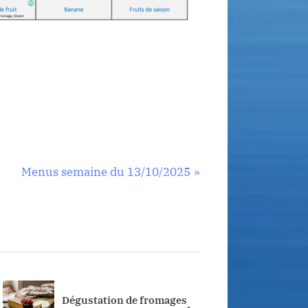
N
Menus semaine du 13/10/2025
e
x
t
P
o
s
Dégustation de fromages
Menus