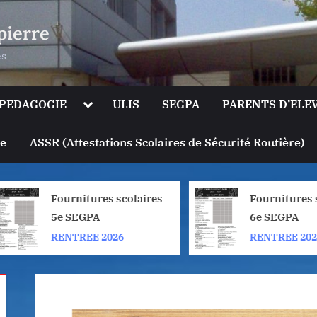
pierre
es
le
Toggle
PEDAGOGIE
ULIS
SEGPA
PARENTS D’ELE
sub-
u
menu
Toggle
ge
ASSR (Attestations Scolaires de Sécurité Routière)
sub-
menu
Fournitures scolaires
Fournitures sc
5e SEGPA
6e SEGPA
RENTREE 2026
RENTREE 2026