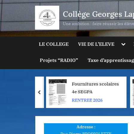
Skip
Collège Georges La
to
content
Une ambition : faire réussir les élèv
Togg
LE COLLEGE
VIE DE L’ELEVE
sub-
men
Projets “RADIO”
Taxe d’apprentissa
ures scolaires
Fournitures scolaires
PA
4e SEGPA
prev
E 2026
RENTREE 2026
Adresse :
Rue Pierre BROSSOLETTE