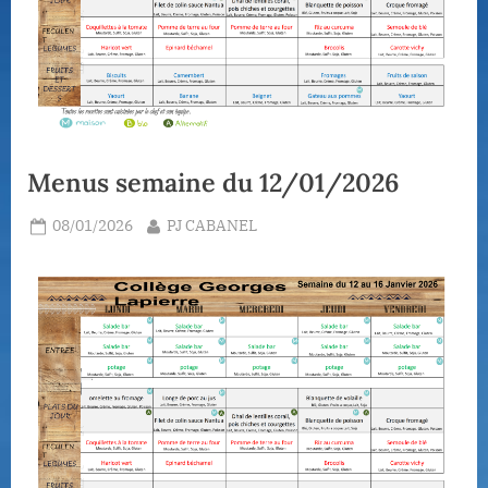
Menus semaine du 12/01/2026
Posted
By
08/01/2026
PJ CABANEL
on