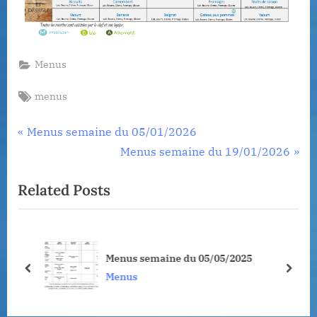
Menus
Tags:
menus
Navigation
P
Menus semaine du 05/01/2026
r
N
Menus semaine du 19/01/2026
de
e
e
Related Posts
l’article
v
x
i
t
o
P
u
o
Menus semaine du 05/05/2025
s
s
prev
next
Menus
P
t
o
: