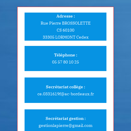
s
t
Adresse :
:
Rue Pierre BROSSOLETTE
CS 60100
33305 LORMONT Cedex
Téléphone :
05 57 80 10 25
Secrétariat collège :
ce.0331619f@ac-bordeaux.fr
Secrétariat gestion :
gestionlapierre@gmail.com