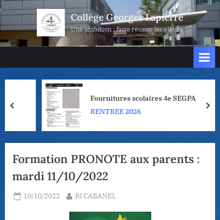
Skip
Collège Georges Lapierre
to
Une ambition : faire réussir les élèves
content
Fournitures scolaires 4e SEGPA
prev
nex
RENTREE 2026
Formation PRONOTE aux parents :
mardi 11/10/2022
Posted
By
10/10/2022
PJ CABANEL
on