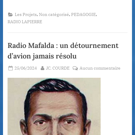
,
,
,
Les Projets
Non catégorisé
PEDAGOGIE
RADIO LAPIERRE
Radio Mafalda : un détournement
d’avion jamais résolu
Posted
By
sur
25/06/2024
JC. COURDE
Aucun commentaire
on
Radio
Mafald
:
un
détour
d’avion
jamais
résolu