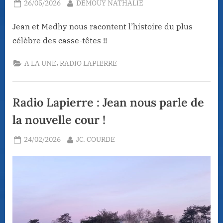
Posted
By
26/05/2026
DEMOUY NATHALIE
on
Jean et Medhy nous racontent l’histoire du plus
célèbre des casse-têtes !!
,
A LA UNE
RADIO LAPIERRE
Radio Lapierre : Jean nous parle de
la nouvelle cour !
Posted
By
24/02/2026
JC. COURDE
on