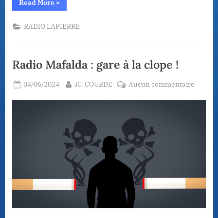
“Radio
Read More
»
Mafalda
:
un
RADIO LAPIERRE
détournement
d’avion
jamais
résolu”
Radio Mafalda : gare à la clope !
Posted
By
sur
04/06/2024
JC. COURDE
Aucun commentaire
on
Radio
Mafald
:
gare
à
la
clope
!