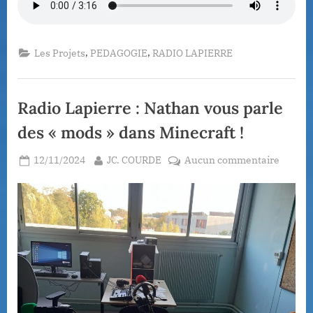
,
,
Les Projets
PEDAGOGIE
RADIO LAPIERRE
Radio Lapierre : Nathan vous parle
des « mods » dans Minecraft !
Posted
By
sur
12/11/2024
JC. COURDE
Aucun commentaire
on
Radio
Lapier
:
Natha
vous
parle
des
« mods
dans