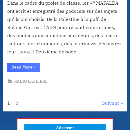
Dans le cadre du projet de classe, les 4° MAFALDA
ont écrit et enregistré des podcasts sur des sujets
qu’ils ont choisis. De la Palestine à la puff, de
Roland Garros à l’ADN pour résoudre des crimes,
des phobies aux addictions aux écrans, des micro-
trottoirs, des chroniques, des interviews, découvrez
leur travail ! Deuxième épisode…
“Radio
Read More
»
Mafalda
:
gare
RADIO LAPIERRE
à
la
clope
!”
Pagination
1
2
Suivant
des
publications
Adresse :