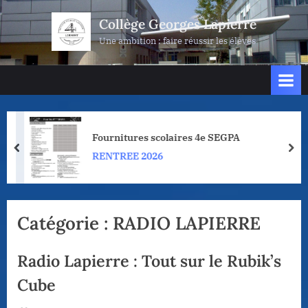
Skip
Collège Georges Lapierre
to
Une ambition : faire réussir les élèves
content
Fournitures scolaires 4e SEGPA
prev
nex
RENTREE 2026
Catégorie :
RADIO LAPIERRE
Radio Lapierre : Tout sur le Rubik’s
Cube