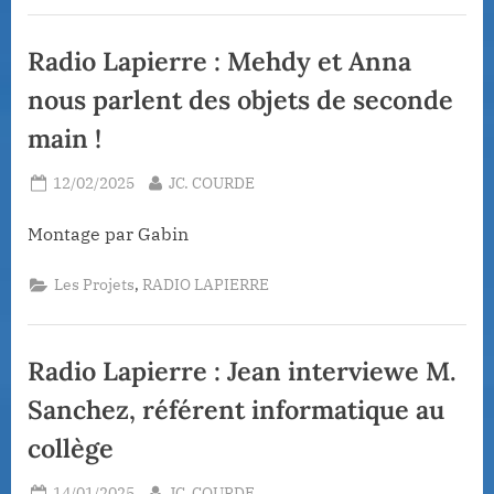
Radio Lapierre : Mehdy et Anna
nous parlent des objets de seconde
main !
Posted
By
12/02/2025
JC. COURDE
on
Montage par Gabin
,
Les Projets
RADIO LAPIERRE
Radio Lapierre : Jean interviewe M.
Sanchez, référent informatique au
collège
Posted
By
14/01/2025
JC. COURDE