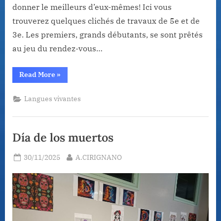
donner le meilleurs d’eux-mêmes! Ici vous
trouverez quelques clichés de travaux de 5e et de
3e. Les premiers, grands débutants, se sont prêtés
au jeu du rendez-vous…
“Elèves?
Read More
»
…
véritables
acteurs
Langues vivantes
plutôt!”
Día de los muertos
Posted
By
30/11/2025
A.CIRIGNANO
on