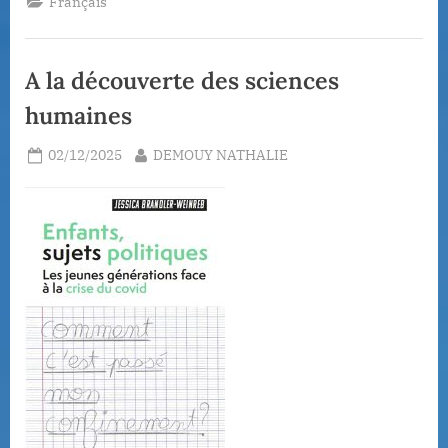
Français
leur
procès
au
tribunal
de
A la découverte des sciences
Bordeaux”
humaines
Posted
By
02/12/2025
DEMOUY NATHALIE
on