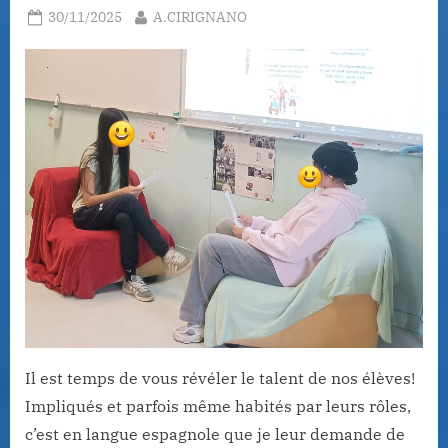
Posted
By
30/11/2025
A.CIRIGNANO
on
Il est temps de vous révéler le talent de nos élèves!
Impliqués et parfois même habités par leurs rôles,
c’est en langue espagnole que je leur demande de