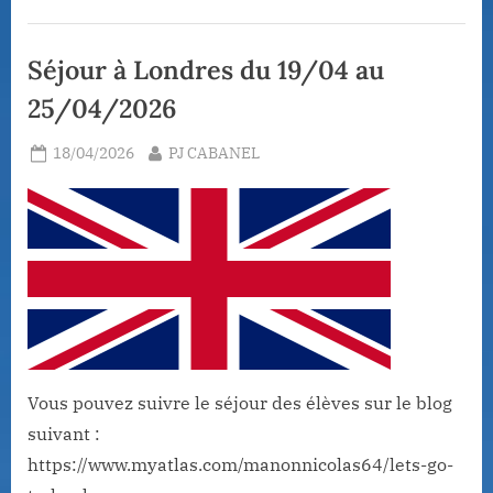
émotions »”
Séjour à Londres du 19/04 au
25/04/2026
Posted
By
18/04/2026
PJ CABANEL
on
Vous pouvez suivre le séjour des élèves sur le blog
suivant :
https://www.myatlas.com/manonnicolas64/lets-go-