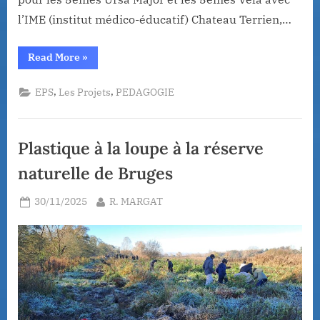
l’IME (institut médico-éducatif) Chateau Terrien,…
“Cross
Read More
»
de
Lormont
pour
,
,
EPS
Les Projets
PEDAGOGIE
les
5èmes”
Plastique à la loupe à la réserve
naturelle de Bruges
Posted
By
30/11/2025
R. MARGAT
on