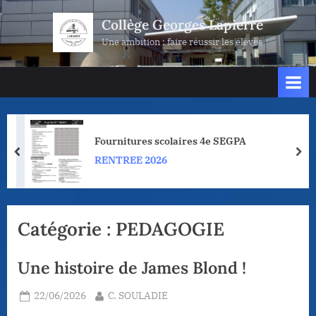
Skip
Collège Georges Lapierre
to
Une ambition : faire réussir les élèves
content
Fournitures scolaires 4e SEGPA
prev
nex
RENTREE 2026
Catégorie :
PEDAGOGIE
Une histoire de James Blond !
Posted
By
22/06/2026
C. SOULADIE
on