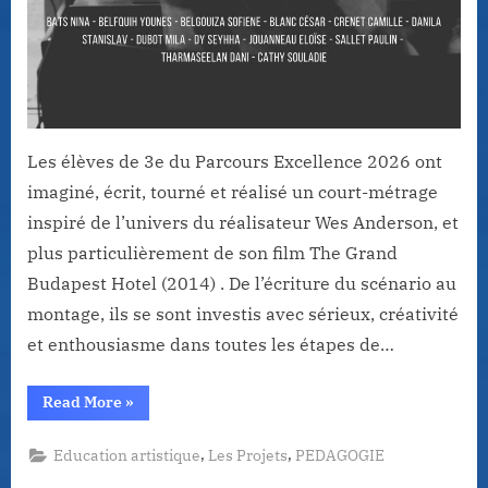
Les élèves de 3e du Parcours Excellence 2026 ont
imaginé, écrit, tourné et réalisé un court-métrage
inspiré de l’univers du réalisateur Wes Anderson, et
plus particulièrement de son film The Grand
Budapest Hotel (2014) . De l’écriture du scénario au
montage, ils se sont investis avec sérieux, créativité
et enthousiasme dans toutes les étapes de…
“Une
Read More
»
histoire
de
James
,
,
Education artistique
Les Projets
PEDAGOGIE
Blond
!”