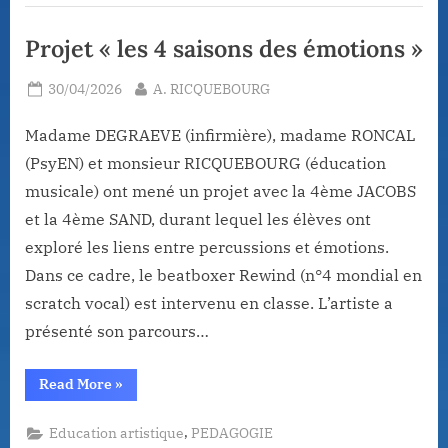
Projet « les 4 saisons des émotions »
Posted
By
30/04/2026
A. RICQUEBOURG
on
Madame DEGRAEVE (infirmière), madame RONCAL
(PsyEN) et monsieur RICQUEBOURG (éducation
musicale) ont mené un projet avec la 4ème JACOBS
et la 4ème SAND, durant lequel les élèves ont
exploré les liens entre percussions et émotions.
Dans ce cadre, le beatboxer Rewind (n°4 mondial en
scratch vocal) est intervenu en classe. L’artiste a
présenté son parcours…
“Projet
Read More
»
« les
4
saisons
,
Education artistique
PEDAGOGIE
des