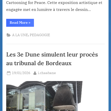
Cartooning for Peace. Cette exposition artistique et
engagée met en lumière à travers le dessin…
“Semaine
Read More
»
du
23
au
,
A LA UNE
PEDAGOGIE
27
mars
2026 :
l’Education
aux
Les 3e Dune simulent leur procès
Médias
et
à
au tribunal de Bordeaux
l’Information
(EMI)
à
Posted
By
19/01/2026
i.chaabane
l’honneur
au
on
Collège
Lapierre”