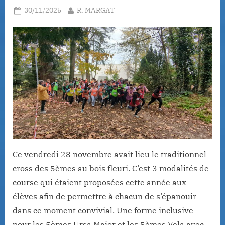
Posted
By
30/11/2025
R. MARGAT
on
Ce vendredi 28 novembre avait lieu le traditionnel
cross des 5èmes au bois fleuri. C’est 3 modalités de
course qui étaient proposées cette année aux
élèves afin de permettre à chacun de s’épanouir
dans ce moment convivial. Une forme inclusive
pour les 5èmes Ursa Major et les 5èmes Vela avec