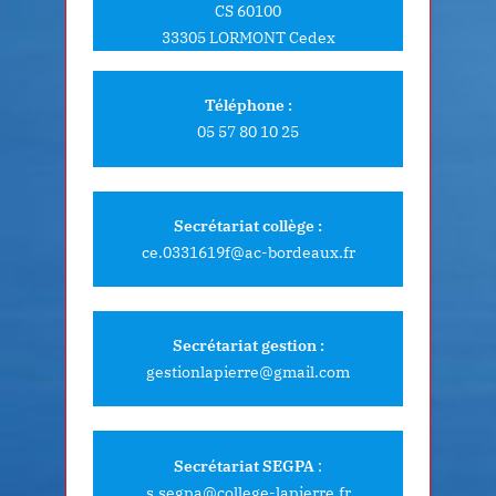
CS 60100
33305 LORMONT Cedex
Téléphone :
05 57 80 10 25
Secrétariat collège :
ce.0331619f@ac-bordeaux.fr
Secrétariat gestion :
gestionlapierre@gmail.com
Secrétariat SEGPA
:
s.segpa@college-lapierre.fr