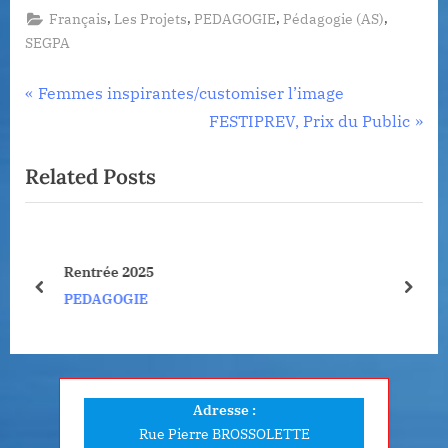
,
,
,
,
Français
Les Projets
PEDAGOGIE
Pédagogie (AS)
SEGPA
Navigation
P
Femmes inspirantes/customiser l’image
r
N
FESTIPREV, Prix du Public
de
e
e
Related Posts
l’article
v
x
i
t
o
P
u
o
Rentrée 2025
s
s
prev
next
PEDAGOGIE
P
t
o
:
s
t
Adresse :
:
Rue Pierre BROSSOLETTE