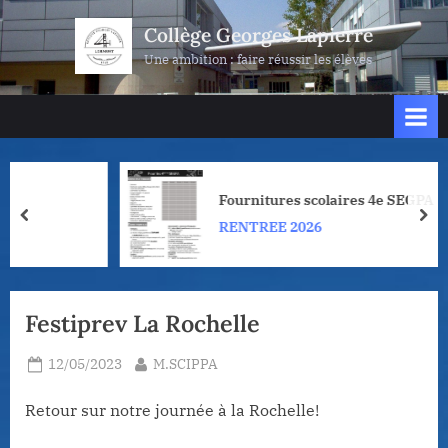
Skip
Collège Georges Lapierre
to
Une ambition : faire réussir les élèves
content
Fournitures scolaires 4e SEGPA
prev
nex
RENTREE 2026
Festiprev La Rochelle
Posted
By
12/05/2023
M.SCIPPA
on
Retour sur notre journée à la Rochelle!