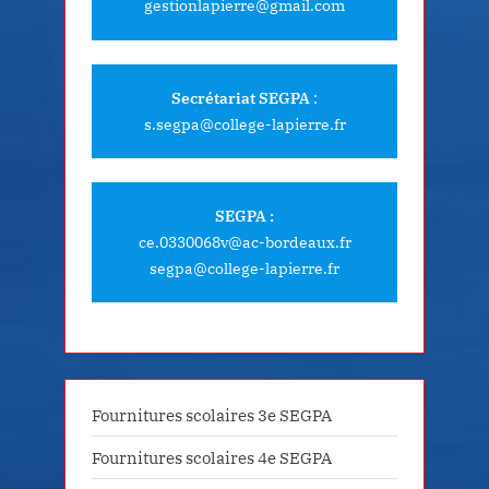
gestionlapierre@gmail.com
Secrétariat SEGPA
:
s.segpa@college-lapierre.fr
SEGPA :
ce.0330068v@ac-bordeaux.fr
segpa@college-lapierre.fr
Fournitures scolaires 3e SEGPA
Fournitures scolaires 4e SEGPA