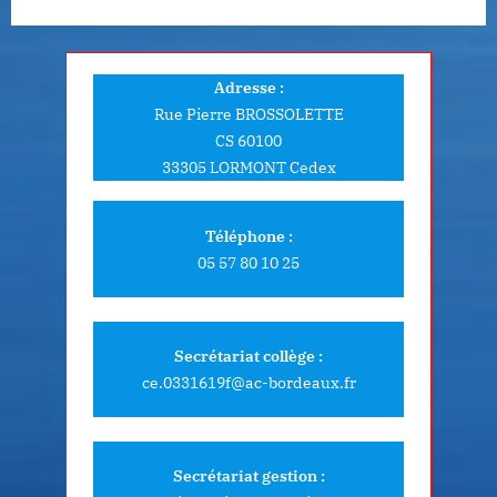
s
t
:
Adresse :
Rue Pierre BROSSOLETTE
CS 60100
33305 LORMONT Cedex
Téléphone :
05 57 80 10 25
Secrétariat collège :
ce.0331619f@ac-bordeaux.fr
Secrétariat gestion :