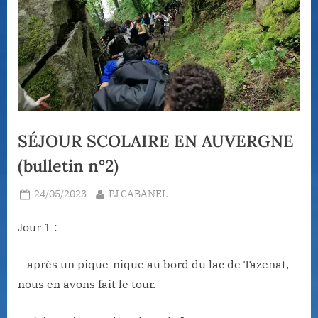
SÉJOUR SCOLAIRE EN AUVERGNE
(bulletin n°2)
Posted
By
24/05/2023
PJ CABANEL
on
Jour 1 :
– après un pique-nique au bord du lac de Tazenat,
nous en avons fait le tour.