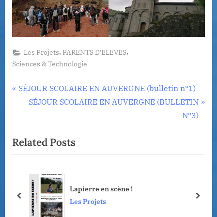
,
,
Les Projets
PARENTS D'ELEVES
Sciences & Technologie
Navigation
P
SÉJOUR SCOLAIRE EN AUVERGNE (bulletin n°1)
r
N
SÉJOUR SCOLAIRE EN AUVERGNE (BULLETIN
de
e
e
N°3)
l’article
v
x
Related Posts
i
t
o
P
u
o
s
s
Lapierre en scène !
P
t
prev
next
Les Projets
o
: