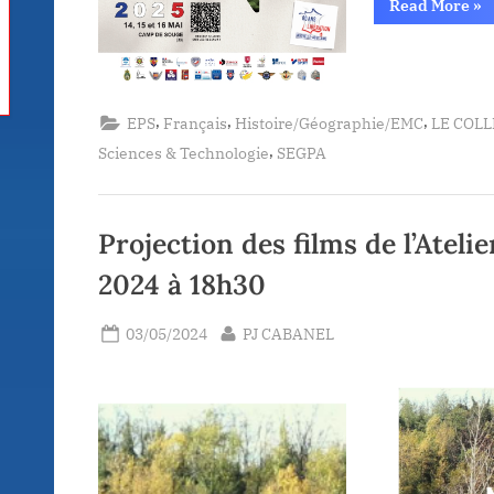
“Ra
Read More
»
Cit
–
Ca
de
So
,
,
,
EPS
Français
Histoire/Géographie/EMC
LE COL
,
Sciences & Technologie
SEGPA
Projection des films de l’Atel
2024 à 18h30
Posted
By
03/05/2024
PJ CABANEL
on