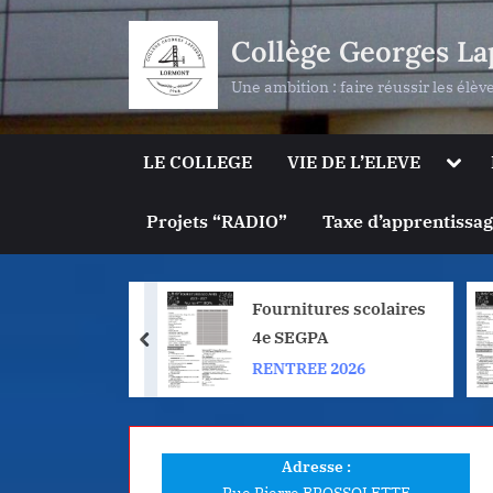
Skip
Collège Georges La
to
content
Une ambition : faire réussir les élèv
Togg
LE COLLEGE
VIE DE L’ELEVE
sub-
men
Projets “RADIO”
Taxe d’apprentissa
ures scolaires
Fournitures scolaires
PA
4e SEGPA
prev
E 2026
RENTREE 2026
Adresse :
Rue Pierre BROSSOLETTE