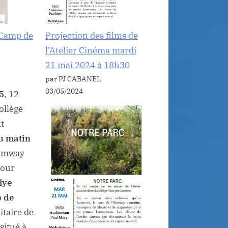
 Camp de
Projection des films de
l’Atelier Cinéma mardi
21 mai 2024 à 18h30
par PJ CABANEL
03/05/2024
5
, 12
ollège
t
u matin
tramway
pour
lye
 de
taire de
situé à