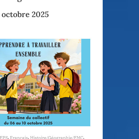
0 octobre 2025
,
,
,
EPS
Français
Histoire/Géographie/EMC