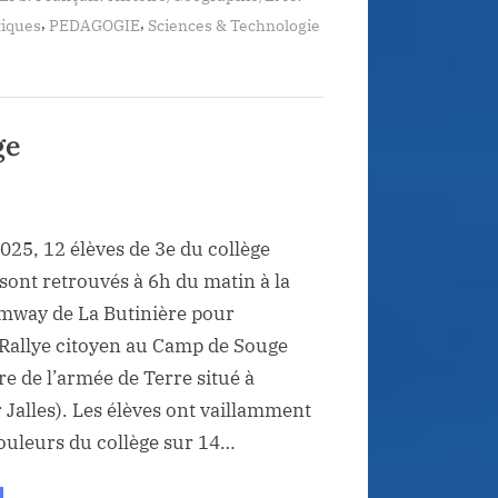
,
,
iques
PEDAGOGIE
Sciences & Technologie
ge
025, 12 élèves de 3e du collège
ont retrouvés à 6h du matin à la
amway de La Butinière pour
 Rallye citoyen au Camp de Souge
re de l’armée de Terre situé à
 Jalles). Les élèves ont vaillamment
ouleurs du collège sur 14…