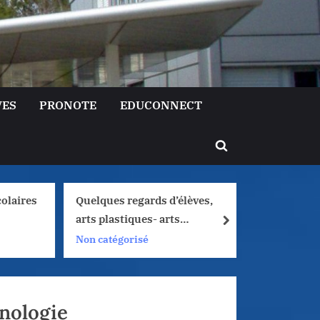
VES
PRONOTE
EDUCONNECT
Toggle
search
form
olaires
Quelques regards d’élèves,
Liaison 
arts plastiques- arts
Lormont 
next
numériques, 2025/2026
de filles
Non catégorisé
Non caté
nologie