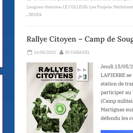
,
,
,
Langues vivantes
LE COLLEGE
Les Projets
Mathémat
,
SEGPA
Rallye Citoyen – Camp de Sou
Posted
By
16/05/2025
PJ CABANEL
on
Jeudi 15/05/2
LAPIERRE se s
station de tr
participer au
(Camp militai
Martignas sur
défendu les c