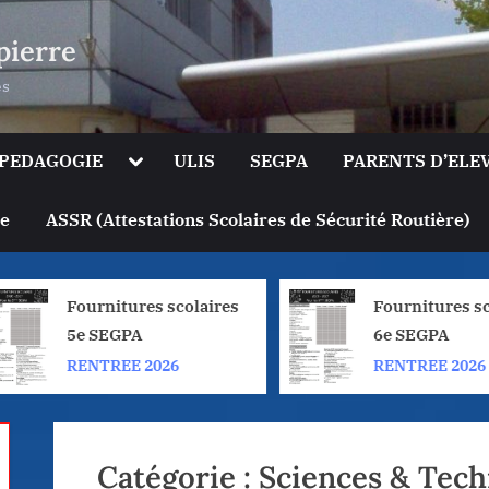
pierre
es
le
Toggle
PEDAGOGIE
ULIS
SEGPA
PARENTS D’ELE
sub-
u
menu
Toggle
ge
ASSR (Attestations Scolaires de Sécurité Routière)
sub-
menu
Fournitures scolaires
Fournitures sc
5e SEGPA
6e SEGPA
RENTREE 2026
RENTREE 2026
Catégorie :
Sciences & Tech