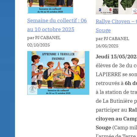
Semaine du collectif : 06
Rallye Citoyen –
au 10 octobre 2025
Souge
par PJ CABANEL
par PJ CABANEL
02/10/2025
16/05/2025
Jeudi 15/05/202
élèves de 3e du c
LAPIERRE se son
retrouvés à
6h d
à la station de 
de La Butinière 
participer au
Ral
citoyen au Camp
Souge
(Camp mili
l’armée de Terre 