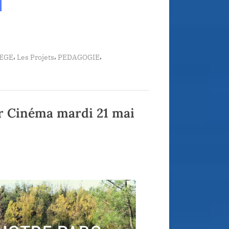
llye
oyen
mp
uge”
,
,
,
LEGE
Les Projets
PEDAGOGIE
ier Cinéma mardi 21 mai