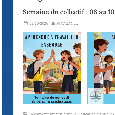
Semaine du collectif : 06 au 1
Posted
By
02/10/2025
PJ CABANEL
on
,
,
Découverte professionnelle
Education artistique