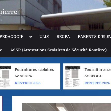
pierre
es
le
Toggle
PEDAGOGIE
ULIS
SEGPA
PARENTS D’ELE
sub-
u
menu
Toggle
ge
ASSR (Attestations Scolaires de Sécurité Routière)
sub-
menu
Fournitures scolaires
Fournitures sc
5e SEGPA
6e SEGPA
RENTREE 2026
RENTREE 2026