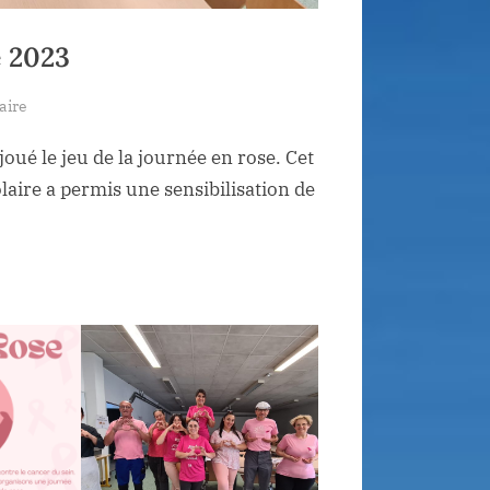
e 2023
sur
aire
Journée
joué le jeu de la journée en rose. Cet
en
rose
laire a permis une sensibilisation de
:
Octobre
rose
2023