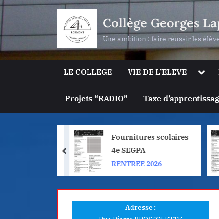
Skip
Collège Georges La
to
content
Une ambition : faire réussir les élèv
Togg
LE COLLEGE
VIE DE L’ELEVE
sub-
men
Projets “RADIO”
Taxe d’apprentissa
ures scolaires
Fournitures scolaires
PA
4e SEGPA
prev
E 2026
RENTREE 2026
Adresse :
Rue Pierre BROSSOLETTE