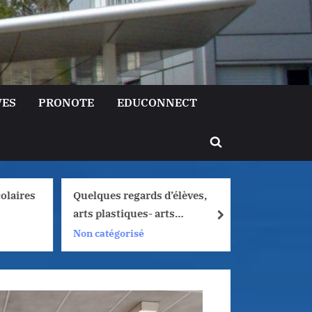
VES
PRONOTE
EDUCONNECT
Toggle
search
form
olaires
Quelques regards d’élèves,
Liaison 
arts plastiques- arts
Lormont 
next
numériques, 2025/2026
de filles
Non catégorisé
Non caté