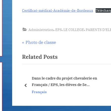
Certificat-médical-Académie-de-Bordeaux
Téléchar
,
,
,
Administration
EPS
LE COLLEGE
PARENTS D'EL
Navigation
P
Photo de classe
r
de
Related Posts
e
v
l’article
i
o
Dans le cadre du projet chevalerie en
du projet
Français / EPS, les élèves de 5e
u
prev
Flamboyant ont passé la journée au
Français
s
château de Villandraut.
P
o