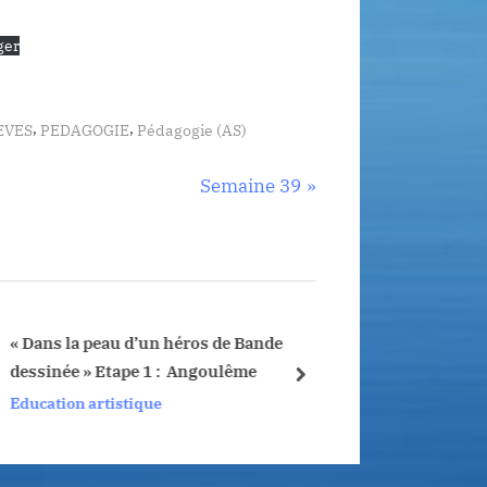
ger
,
,
EVES
PEDAGOGIE
Pédagogie (AS)
N
Semaine 39
e
x
t
P
o
« Dans la peau d’un héros de Bande
Semaine 20
dessinée » Etape 1 : Angoulême
s
next
PEDAGOGIE
Education artistique
t
: