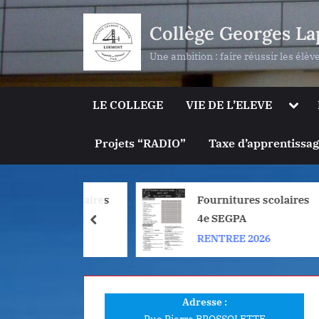
Skip
Collège Georges La
to
content
Une ambition : faire réussir les élèv
Togg
LE COLLEGE
VIE DE L’ELEVE
sub-
men
Projets “RADIO”
Taxe d’apprentissa
itures scolaires
Fournitures scolaires
GPA
4e SEGPA
prev
EE 2026
RENTREE 2026
Adresse :
Rue Pierre BROSSOLETTE