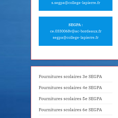
s.segpa@college-lapierre.fr
SEGPA :
ce.0330068v@ac-bordeaux.fr
segpa@college-lapierre.fr
Fournitures scolaires 3e SEGPA
vec un artiste engagé au
Mix Art Jour 4 – Suite et fin 
Fournitures scolaires 4e SEGPA
ographique
Education artistique
AS)
Fournitures scolaires 5e SEGPA
Fournitures scolaires 6e SEGPA