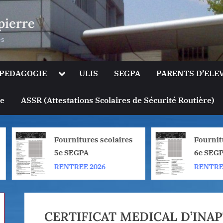
pierre
es
le
Toggle
PEDAGOGIE
ULIS
SEGPA
PARENTS D’ELE
sub-
u
menu
Toggle
ge
ASSR (Attestations Scolaires de Sécurité Routière)
sub-
menu
Fournitures scolaires
Fournitures s
5e SEGPA
6e SEGPA
RENTREE 2026
RENTREE 202
CERTIFICAT MEDICAL D’INA