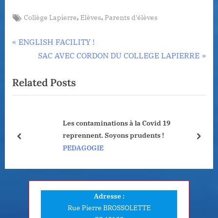
Tags:
,
,
Collège Lapierre
Elèves
Parents d'élèves
Navigation
P
ENGLISH FACILITY !
r
N
SAC AVEC CORDON DU COLLEGE LAPIERRE
de
e
e
Related Posts
l’article
v
x
i
t
o
P
Les contaminations à la Covid 19
u
o
reprennent. Soyons prudents !
s
s
prev
next
PEDAGOGIE
P
t
o
:
s
t
Adresse :
:
Rue Pierre BROSSOLETTE