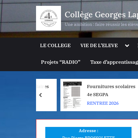
Skip
Collège Georges La
to
content
Une ambition : faire réussir les élèv
Togg
LE COLLEGE
VIE DE L’ELEVE
sub-
men
Projets “RADIO”
Taxe d’apprentissa
itures scolaires
Fournitures scolaires
EGPA
4e SEGPA
prev
REE 2026
RENTREE 2026
Adresse :
Rue Pierre BROSSOLETTE