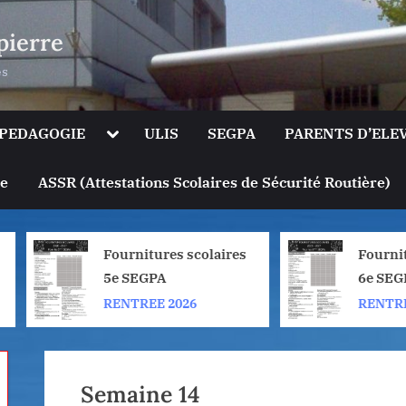
pierre
es
le
Toggle
PEDAGOGIE
ULIS
SEGPA
PARENTS D’ELE
sub-
u
menu
Toggle
ge
ASSR (Attestations Scolaires de Sécurité Routière)
sub-
menu
Fournitures scolaires
Fournitures 
5e SEGPA
6e SEGPA
RENTREE 2026
RENTREE 202
Semaine 14