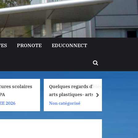
VES
PRONOTE
EDUCONNECT
Toggle
search
form
scolaires
Quelques regards d’élèves,
Liaison
arts plastiques- arts
Lormont
next
numériques, 2025/2026
de fill
6
Non catégorisé
Non cat