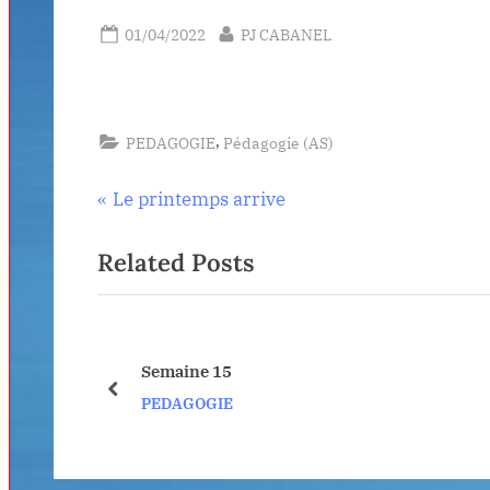
Posted
By
01/04/2022
PJ CABANEL
on
,
PEDAGOGIE
Pédagogie (AS)
Navigation
P
Le printemps arrive
r
de
Related Posts
e
v
l’article
i
o
 de bronze
Semaine 15
u
prev
PEDAGOGIE
s
P
o