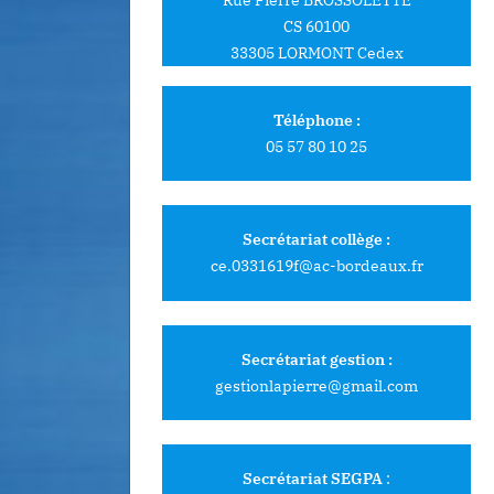
CS 60100
33305 LORMONT Cedex
Téléphone :
05 57 80 10 25
Secrétariat collège :
ce.0331619f@ac-bordeaux.fr
maine du collectif : 06 au 10
Une belle médaille
Secrétariat gestion :
gestionlapierre@gmail.com
ctobre 2025
en VTT
couverte professionnelle
PEDAGOGIE
Secrétariat SEGPA
: