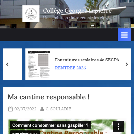
Skip
Collège Georges Lapierre
to
Une ambition : faire réussir les élèves
content
Fournitures scolaires 4e SEGPA
prev
nex
RENTREE 2026
Ma cantine responsable !
Posted
By
02/07/2022
C. SOULADIE
on