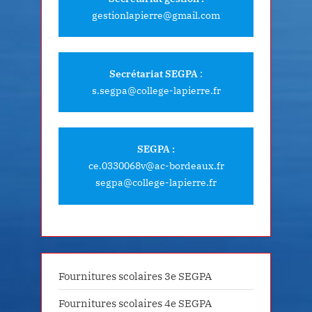
gestionlapierre@gmail.com
Secrétariat SEGPA
:
s.segpa@college-lapierre.fr
SEGPA :
ce.0330068v@ac-bordeaux.fr
segpa@college-lapierre.fr
Fournitures scolaires 3e SEGPA
Fournitures scolaires 4e SEGPA