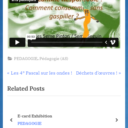
,
PEDAGOGIE
Pédagogie (AS)
Navigation
P
N
Les 4° Pascal sur les ondes !
Déchets d’œuvres !
r
e
de
Related Posts
e
x
l’article
v
t
i
P
o
o
E-card Exhibition
u
s
prev
next
PEDAGOGIE