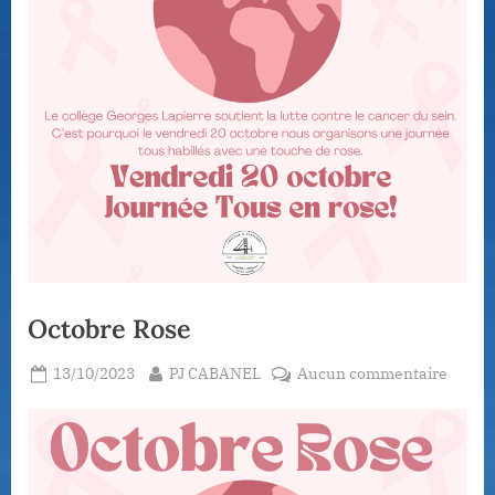
Octobre Rose
Posted
By
sur
13/10/2023
PJ CABANEL
Aucun commentaire
on
Octob
Rose