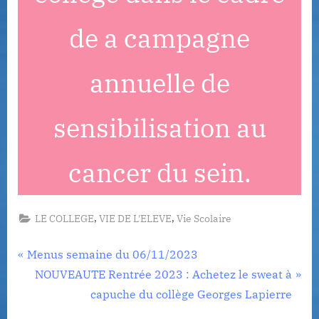
de a campagne
annuelle de
sensibilisation au
cancer du sein.
,
,
LE COLLEGE
VIE DE L'ELEVE
Vie Scolaire
Navigation
P
Menus semaine du 06/11/2023
r
N
NOUVEAUTE Rentrée 2023 : Achetez le sweat à
de
e
e
capuche du collège Georges Lapierre
l’article
v
x