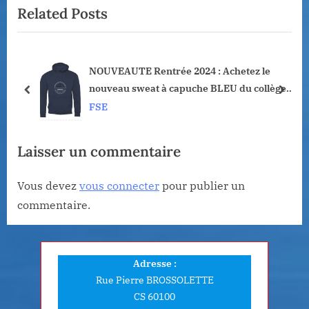
Related Posts
i
t
o
P
u
o
NOUVEAUTE Rentrée 2024 : Achetez le
s
s
nouveau sweat à capuche BLEU du collège
P
t
prev
next
Georges Lapierre
FSE
o
:
s
Laisser un commentaire
t
:
Vous devez
vous connecter
pour publier un
commentaire.
Adresse :
Rue Pierre BROSSOLETTE
CS 60100